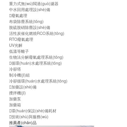
重力式無(wú)閥過(guò)濾器
中水回用處理設(shè)備

廢氣處理
布袋除塵系統(tǒng)
脫硫脫硝除塵設(shè)備
活性炭催化燃燒RCO系統(tǒng)
RTO廢氣處理
UV光解
低溫等離子
生物法分解廢氣處理系統(tǒng)

循環(huán)水處理系統(tǒng)
冷卻塔
制冷機(jī)組
冷卻循環(huán)水處理系統(tǒng)

加藥設(shè)備
攪拌機(jī)
加藥泵
加藥箱

環(huán)保設(shè)備耗材

技術(shù)與服務(wù)
推薦產(chǎn)品