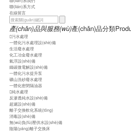
聯(lián)系我們
聯(lián)系方式
在線留言
產(chǎn)品分類
Produ
產(chǎn)品與服務(wù)

污水處理
一體化污水處理設(shè)備
生活廢水處理
化工冶金廢水處理
氣浮設(shè)備
鐵碳微電解設(shè)備
一體化污水提升泵
礦山洗砂廢水處理
一體化密閉隔油器

純水處理
反滲透純水設(shè)備
超濾設(shè)備
離子交換軟化系統(tǒng)
消毒設(shè)備
無(wú)負(fù)壓供水設(shè)備
陰陽(yáng)離子交換床