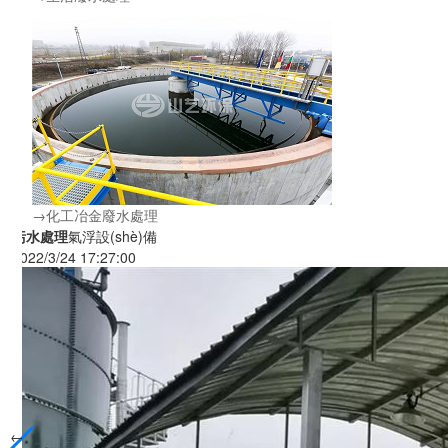
→
化工冶金廢水處理
污水處理
氣浮設(shè)備
2022/3/24 17:27:00
←