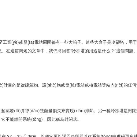
至工業(yè)或發(fā)電站周圍都有一些大箱子。這些大盒子是冷卻塔
。在這篇簡短的文章中，我們將回答“冷卻塔的用途是什么？”這個問題。
è)計目的是從建筑物、設(shè)施或發(fā)電站或核電站等站內(nèi
發(fā)并導(dǎo)致熱量損失來實現(xiàn)排熱。另一種冷卻塔是
它不能離開系統(tǒng)，因此稱為封閉式。
)在 27 – 25°C 左右，以便它可以返回冷卻器以從系統(tǒng)中獲得