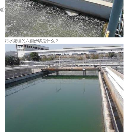
g)
污水處理的六個步驟是什么？