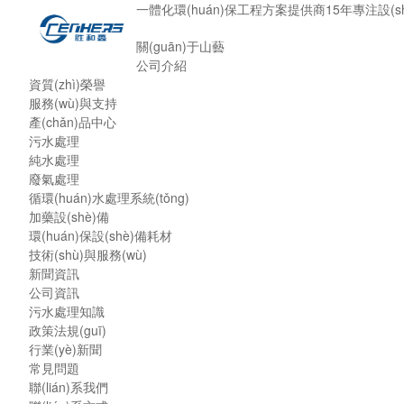
一體化環(huán)保工程方案提供商
15年專注設(sh
關(guān)于山藝
公司介紹
資質(zhì)榮譽
服務(wù)與支持
產(chǎn)品中心
污水處理
純水處理
廢氣處理
循環(huán)水處理系統(tǒng)
加藥設(shè)備
環(huán)保設(shè)備耗材
技術(shù)與服務(wù)
新聞資訊
公司資訊
污水處理知識
政策法規(guī)
行業(yè)新聞
常見問題
聯(lián)系我們