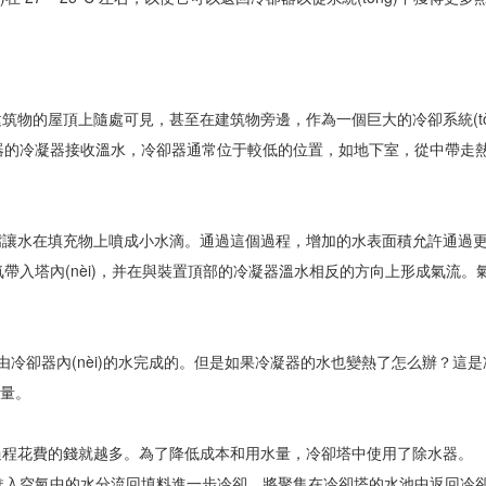
頂上隨處可見，甚至在建筑物旁邊，作為一個巨大的冷卻系統(tǒng
，從冷卻器的冷凝器接收溫水，冷卻器通常位于較低的位置，如地下室，從中帶
噴嘴讓水在填充物上噴成小水滴。通過這個過程，增加的水表面積允許通過更大的蒸
入塔內(nèi)，并在與裝置頂部的冷凝器溫水相反的方向上形成氣流。氣流將
是由冷卻器內(nèi)的水完成的。但是如果冷凝器的水也變熱了怎么辦？這是冷卻
。
費的錢就越多。為了降低成本和用水量，冷卻塔中使用了除水器。
器推入空氣中的水分流回填料進一步冷卻，將聚集在冷卻塔的水池中返回冷卻器