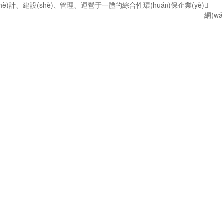
è)計、建設(shè)、管理、運營于一體的綜合性環(huán)保企業(yè)

網(w