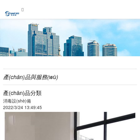

產(chǎn)品與服務(wù)
產(chǎn)品分類
消毒設(shè)備
2022/3/24 13:49:45