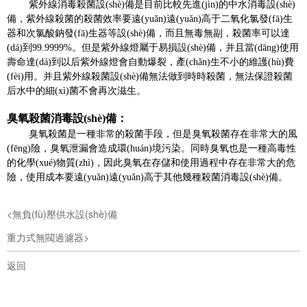
紫外線消毒殺菌設(shè)備是目前比較先進(jìn)的中水消毒設(shè)
備，紫外線殺菌的殺菌效率要遠(yuǎn)遠(yuǎn)高于二氧化氯發(fā)生
器和次氯酸鈉發(fā)生器等設(shè)備，而且無毒無副，殺菌率可以達
(dá)到99.9999%。但是紫外線燈屬于易損設(shè)備，并且當(dāng)使用
壽命達(dá)到以后紫外線燈會自動爆裂，產(chǎn)生不小的維護(hù)費
(fèi)用。并且紫外線殺菌設(shè)備無法做到時時殺菌，無法保證殺菌
后水中的細(xì)菌不會再次滋生。
臭氧殺菌消毒設(shè)備：
臭氧殺菌是一種非常的殺菌手段，但是臭氧殺菌存在非常大的風
(fēng)險，臭氧泄漏會造成環(huán)境污染。同時臭氧也是一種高毒性
的化學(xué)物質(zhì)，因此臭氧在存儲和使用過程中存在非常大的危
險，使用成本要遠(yuǎn)遠(yuǎn)高于其他幾種殺菌消毒設(shè)備。
<
無負(fù)壓供水設(shè)備
重力式無閥過濾器
>
返回