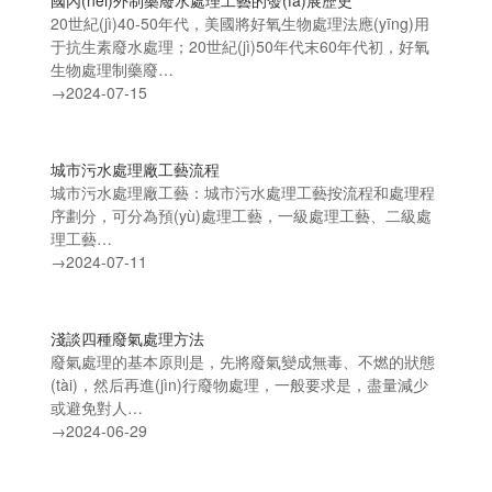
國內(nèi)外制藥廢水處理工藝的發(fā)展歷史
20世紀(jì)40-50年代，美國將好氧生物處理法應(yīng)用
于抗生素廢水處理；20世紀(jì)50年代末60年代初，好氧
生物處理制藥廢…
→
2024-07-15
城市污水處理廠工藝流程
城市污水處理廠工藝：城市污水處理工藝按流程和處理程
序劃分，可分為預(yù)處理工藝，一級處理工藝、二級處
理工藝…
→
2024-07-11
淺談四種廢氣處理方法
廢氣處理的基本原則是，先將廢氣變成無毒、不燃的狀態
(tài)，然后再進(jìn)行廢物處理，一般要求是，盡量減少
或避免對人…
→
2024-06-29