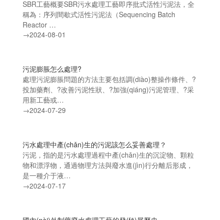
SBR工藝概要SBR污水處理工藝即序批式活性污泥法，全
稱為：序列間歇式活性污泥法（Sequencing Batch
Reactor …
→
2024-08-01
污泥膨脹怎么處理?
處理污泥膨脹問題的方法主要包括調(diào)整操作條件、?
投加藥劑、?改善污泥性狀、?加強(qiáng)污泥管理、?采
用新工藝或…
→
2024-07-29
污水處理中產(chǎn)生的污泥該怎么妥善處理？
污泥，指的是污水處理過程中產(chǎn)生的沉淀物、顆粒
物和漂浮物，通過物理方法與廢水進(jìn)行分離后形成，
是一種介于液…
→
2024-07-17