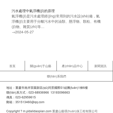
污水處理中氣浮機(jī)的原理
氣浮機(jī)是污水處理經(jīng)常用到的污水設(shè)備，氣
浮機(jī)主要用于分離污水中的油類、懸浮物、顆粒、有機
(jī)物、雜質(zhì)等…
→
2024-05-27
首頁
關(guān)于山藝
產(chǎn)品中心
新聞資訊
聯(lián)系我們
地址：重慶市南岸茶園新區(qū)同景國際S1組團(tuán)1棟6樓
聯(lián)系方式：023-68936966 13193096663
傳真：023-62959615
郵箱：351513460@qq.com
Copyright ? m.yidalidaopian.com
重慶山藝環(huán)保工程有限公司