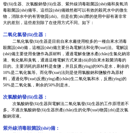
發(fā)生器、次氯酸鈉發(fā)生器、紫外線消毒殺菌設(shè)備和臭氧消
毒殺菌設(shè)備等。這些設(shè)備雖然都可以有效的殺死水中的微生
物，消除水中的有害物質(zhì)。但是在實(shí)際的使用中卻有著非常
大的差別，這些差別除了在使用方式不同。如下：
二氧化氯發(fā)生器：
二氧化氯發(fā)生器是目前自來水廠使用較多的一種自來水消毒
殺菌設(shè)備，這種設(shè)備主要分為電解法和化學(xué)法。電解設
(shè)備主要使用食鹽作為原材料，通過電解食鹽水產(chǎn)生氯化鈉溶
液、氧化氫和臭氧，通過這種電解方式來達(dá)到自來水殺菌消毒的
目的。主要消耗的原材料是食鹽，并且反應(yīng)的90%是水，剩余的
10%是二氧化氯等。而化學(xué)法則是使用氯酸鈉和鹽酸作為原材
料，通過化學(xué)反應(yīng)產(chǎn)生二氧化氯和水，反應(yīng)的
50%是二氧化氯，剩余的50%則是水。
次氯酸鈉發(fā)生器：
次氯酸鈉發(fā)生器與電解法二氧化氯發(fā)生器的工作原理差不
多。不過次氯酸鈉發(fā)生器所產(chǎn)生的化學(xué)物質(zhì)是次氯
酸鈉溶液。
紫外線消毒殺菌設(shè)備：