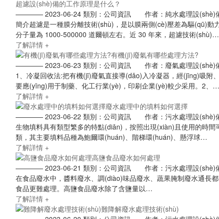
超濾設(shè)備的工作原理是什么？
———— 2023-06-24
類別：公司資訊 作者：純水處理設(shè)備
簡介超濾是一種膜分離技術(shù)，是以膜兩側(cè)壓差為驅(qū)動
分子量為 1000-500000 道爾頓左右。近 30 年來，超濾技術(shù)…
了解詳情 +
有機(jī)廢氣有哪些處理方法?
———— 2023-06-23
類別：公司資訊 作者：廢氣處理設(shè)備
1、冷凝回收法:把有機(jī)廢氣直接導(dǎo)入冷凝器，經(jīng)
要應(yīng)用于制藥、化工行業(yè)，印刷企業(yè)較少采用。2、
了解詳情 +
廢水處理中的填料如何選擇
———— 2023-06-22
類別：公司資訊 作者：污水處理設(shè)備
生物填料具有類型繁多的特點(diǎn)，按照出現(xiàn)且使用的時間可
類，其主要填料品種為鮑爾環(huán)、階梯環(huán)、懸浮球…
了解詳情 +
高鹽食品廢水如何處理
———— 2023-06-21
類別：公司資訊 作者：污水處理設(shè)備
在食品廢水中，醬料廢水、調(diào)味品廢水、蔬果腌制
食品更難處理。高鹽食品廢水除了含鹽量以…
了解詳情 +
難降解廢水處理技術(shù)