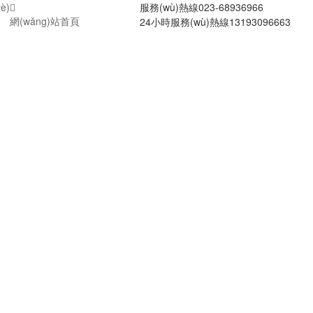
è)

服務(wù)熱線
023-68936966
網(wǎng)站首頁
24小時服務(wù)熱線
13193096663