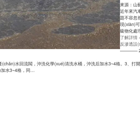
來源：山藝
近年來汽車制
題不容忽視
現(xiàn
級物化處
了解詳情 
反滲透設(
———— 20
設(shè)備的產(chǎn)水回流閥，沖洗化學(xué)清洗水桶，沖洗后加水3~4格。
i)加水3~4格，同…