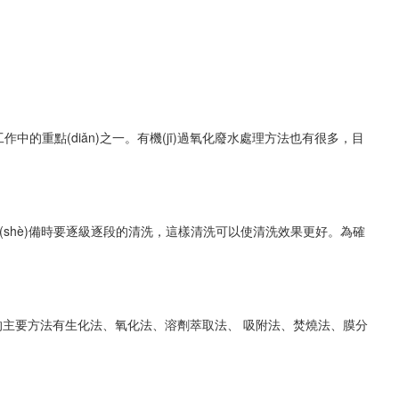
n)保工作中的重點(diǎn)之一。有機(jī)過氧化廢水處理方法也有很多，目
設(shè)備時要逐級逐段的清洗，這樣清洗可以使清洗效果更好。為確
化法、氧化法、溶劑萃取法、 吸附法、焚燒法、膜分