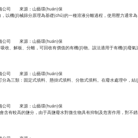
公司 來源：山藝環(huán)保
力，以機(jī)械篩分原理為基礎(chǔ)的一種溶液分離過程，使用壓力通常為 0.
公司 來源：山藝環(huán)保
吸附、吸收、解板、分離，可回收有價值的有機(jī)物。該法適用于有機(j
…
公司 來源：山藝環(huán)保
分為三類：固定式填料、懸掛式填料、分散式填料。在廢水處理中，結(j
公司 來源：山藝環(huán)保
廢水通長都會含有較高的鹽分，由于高鹽廢水對微生物具有抑制及危害作用，對不銹鋼、碳鋼