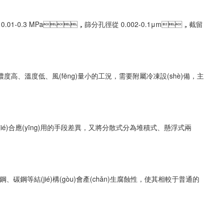
01-0.3 MPa，篩分孔徑從 0.002-0.1μm，截留
ī)廢氣濃度高、溫度低、風(fēng)量小的工況，需要附屬冷凍設(shè)備，主
ié)合應(yīng)用的手段差異，又將分散式分為堆積式、懸浮式兩
等結(jié)構(gòu)會產(chǎn)生腐蝕性，使其相較于普通的