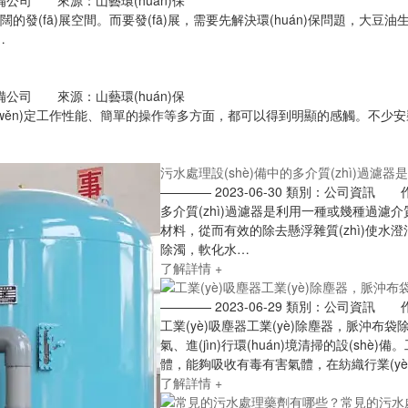
公司 來源：山藝環(huán)保
)展空間。而要發(fā)展，需要先解決環(huán)保問題，大豆
…
公司 來源：山藝環(huán)保
念、穩(wěn)定工作性能、簡單的操作等多方面，都可以得到明顯的感觸。
污水處理設(shè)備中的多介質(zhì)過濾器
———— 2023-06-30
類別：公司資訊 作者
多介質(zhì)過濾器是利用一種或幾種過濾介
材料，從而有效的除去懸浮雜質(zhì)使水澄
除濁，軟化水…
了解詳情 +
———— 2023-06-29
類別：公司資訊 作者
工業(yè)吸塵器工業(yè)除塵器，脈沖布袋除
氣、進(jìn)行環(huán)境清掃的設(shè
體，能夠吸收有毒有害氣體，在紡織行業(yè
了解詳情 +
常見的污水