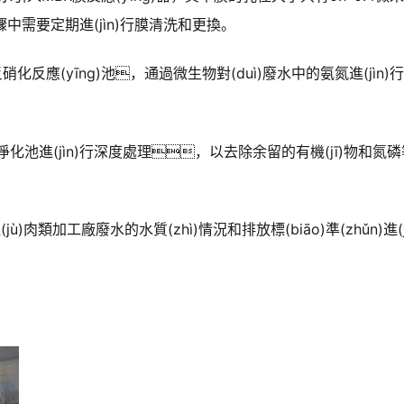
此步驟中需要定期進(jìn)行膜清洗和更換。
反應(yīng)池，通過微生物對(duì)廢水中的氨氮進(jìn)
(jìn)行深度處理，以去除余留的有機(jī)物和氮磷等營養(y
加工廠廢水的水質(zhì)情況和排放標(biāo)準(zhǔn)進(jìn