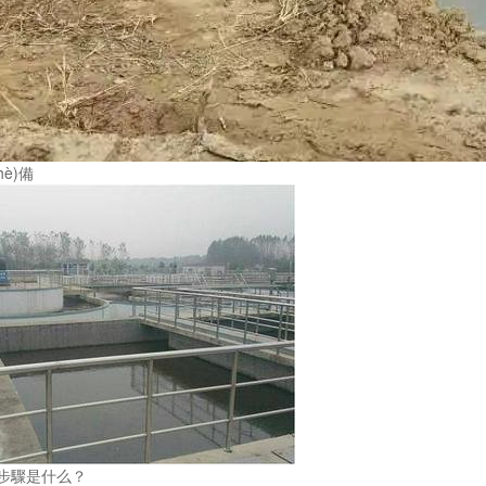
è)備
)步驟是什么？