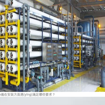
)備在安裝方面應(yīng)滿足哪些要求？