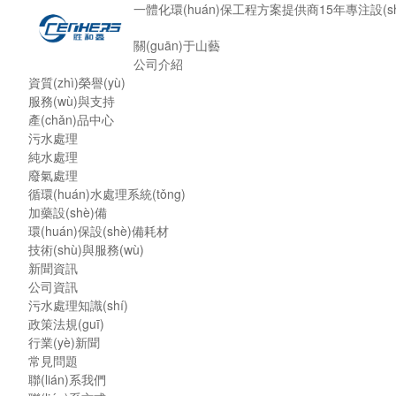
一體化環(huán)保工程方案提供商
15年專注設(sh
關(guān)于山藝
公司介紹
資質(zhì)榮譽(yù)
服務(wù)與支持
產(chǎn)品中心
污水處理
純水處理
廢氣處理
循環(huán)水處理系統(tǒng)
加藥設(shè)備
環(huán)保設(shè)備耗材
技術(shù)與服務(wù)
新聞資訊
公司資訊
污水處理知識(shí)
政策法規(guī)
行業(yè)新聞
常見問題
聯(lián)系我們