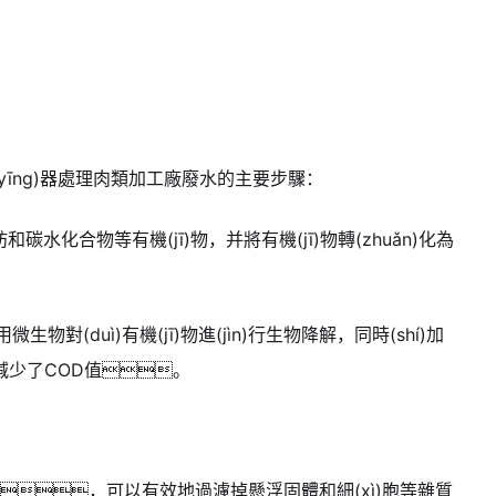
yīng)器處理肉類加工廠廢水的主要步驟：
化合物等有機(jī)物，并將有機(jī)物轉(zhuǎn)化為
uì)有機(jī)物進(jìn)行生物降解，同時(shí)加
而減少了COD值。
米，可以有效地過濾掉懸浮固體和細(xì)胞等雜質