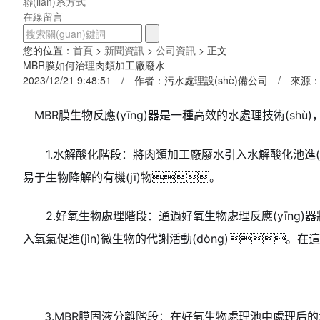
聯(lián)系方式
在線留言
您的位置：
首頁
>
新聞資訊
>
公司資訊
> 正文
MBR膜如何治理肉類加工廠廢水
2023/12/21 9:48:51 / 作者：污水處理設(shè)備公司 / 來源
MBR膜生物反應(yīng)器是一種高效的水處理技術(sh
1.水解酸化階段：將肉類加工廠廢水引入水解酸化池進(jìn)行
易于生物降解的有機(jī)物。
2.好氧生物處理階段：通過好氧生物處理反應(yīng)器將水
入氧氣促進(jìn)微生物的代謝活動(dòng)。在
3.MBR膜固液分離階段：在好氧生物處理池中處理后的水引入